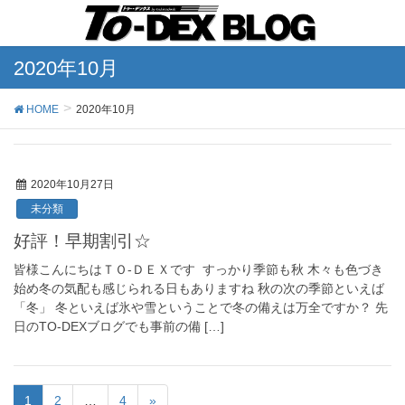
2020年10月
HOME
2020年10月
2020年10月27日
未分類
好評！早期割引☆
皆様こんにちはＴＯ-ＤＥＸです すっかり季節も秋 木々も色づき
始め冬の気配も感じられる日もありますね 秋の次の季節といえば
「冬」 冬といえば氷や雪ということで冬の備えは万全ですか？ 先
日のTO-DEXブログでも事前の備 […]
1
2
…
4
»